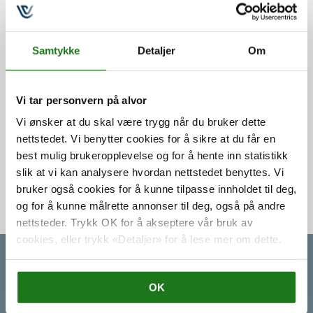
Samtykke
Detaljer
Om
Hjem
/ Getting Things Done 9.-10. oktober
Vi tar personvern på alvor
kr.
14.900,00
Vi ønsker at du skal være trygg når du bruker dette
Tilgjengelighet
På lager
nettstedet. Vi benytter cookies for å sikre at du får en
best mulig brukeropplevelse og for å hente inn statistikk
-
+
Legg i handlekurv
slik at vi kan analysere hvordan nettstedet benyttes. Vi
bruker også cookies for å kunne tilpasse innholdet til deg,
og for å kunne målrette annonser til deg, også på andre
Produktnummer:
GETTING-THINGS-DONE-OSLO-OKT-25
nettsteder. Trykk OK for å akseptere vår bruk av
cookies, eller trykk «Detaljer» for å lese mer om dette.
Book et møte
OK
Klikk for å se ledig tid og
book et Teams/Zoom-møte med oss