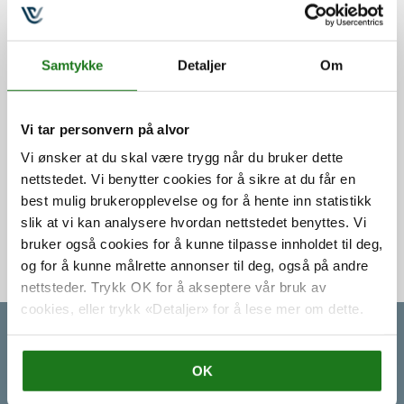
Samtykke
Detaljer
Om
Hjem
/ Getting Things Done, 5.-6. september
Vi tar personvern på alvor
kr.
14.900,00
Vi ønsker at du skal være trygg når du bruker dette
Tilgjengelighet
På lager
nettstedet. Vi benytter cookies for å sikre at du får en
best mulig brukeropplevelse og for å hente inn statistikk
-
+
Legg i handlekurv
slik at vi kan analysere hvordan nettstedet benyttes. Vi
bruker også cookies for å kunne tilpasse innholdet til deg,
og for å kunne målrette annonser til deg, også på andre
Produktnummer:
GETTING-THINGS-DONE-5-6-SEPT
nettsteder. Trykk OK for å akseptere vår bruk av
cookies, eller trykk «Detaljer» for å lese mer om dette.
Book et møte
OK
Klikk for å se ledig tid og
book et Teams/Zoom-møte med oss