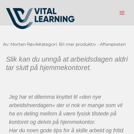
Hopp
rett
til
innholdet
Av:
Morten Røvik
Kategori:
Bli mer produktiv - Aftenposten
Slik kan du unngå at arbeidsdagen aldri
tar slutt på hjemmekontoret.
Jeg har et dilemma knyttet til «den nye
arbeidshverdagen» der vi nok er mange som vil
ha en deling mellom å være fysisk tilstede på
kontoret og delvis på hjemmekontor.
Har du noen gode tips for å skille arbeid og fritid