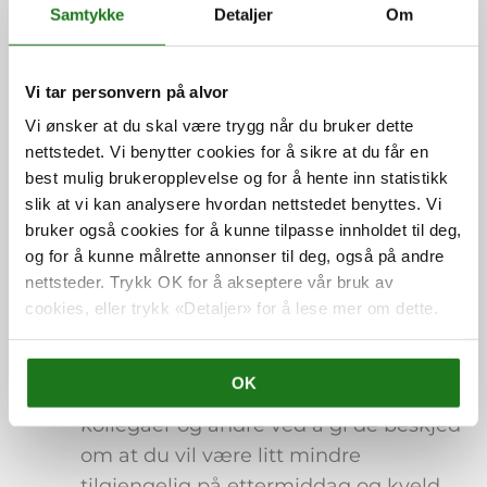
Samtykke
Detaljer
Om
Ta for deg kalenderen din og lag en
oversikt over når du mener du skal
være på jobb i løpet av en arbeidsdag.
Vi tar personvern på alvor
Ta høyde for familiære forpliktelser
Vi ønsker at du skal være trygg når du bruker dette
som kjøring og matlaging slik at
nettstedet. Vi benytter cookies for å sikre at du får en
best mulig brukeropplevelse og for å hente inn statistikk
oversikten blir så nøyaktig som mulig.
slik at vi kan analysere hvordan nettstedet benyttes. Vi
Noen må jobbe litt på kvelden som
bruker også cookies for å kunne tilpasse innholdet til deg,
følge av sistnevnte så sørg for at det
og for å kunne målrette annonser til deg, også på andre
kommer på kalenderen
nettsteder. Trykk OK for å akseptere vår bruk av
Lov deg selv at du skal være tro mot
cookies, eller trykk «Detaljer» for å lese mer om dette.
planen du har for når du skal jobbe og
når du skal ha fritid
OK
Reforhandle forventningene til
kollegaer og andre ved å gi de beskjed
om at du vil være litt mindre
tilgjengelig på ettermiddag og kveld